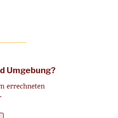
und Umgebung?
em errechneten
.